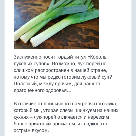
Птица
Холодные супы
Из яиц и другие
Отварное мясо
Жареная рыба
Вся птица
Супы-пюре
Овощи
Запеченное мясо
Отварная и паровая
Молочные супы
Жареная птица
Все овощи
Тушеное мясо
Выпечка
Запеченная рыба
Сладкие супы
Отварная птица
Из мясного фарша
Жареные овощи
Вся выпечка
Тушеная рыба
Соусы
Запеченная птица
Из субпродуктов
Отварные овощи
Из рыбного фарша
Торты и пирожные
Все соусы
Тушеная птица
Напитки
Из мясопродуктов
Тушеные овощи
Заслуженно носит гордый титул «Король
Морепродукты
Пироги и пирожки
Из фарша птицы
Соусы к мясу
Все напитки
луковых супов». Возможно, лук-порей не
Запеченные овощи
Заготовки
Суши и роллы
Кексы и маффины
Из субпродуктов птицы
слишком распространен в нашей стране,
Соусы к рыбе
Алкогольные напитки
Все заготовки
Печенье и булочки
Десерты
потому что мы редко готовим луковый суп?
Соусы к овощам
Безалкогольные напитки
Полезный, между прочим, для нашего
Блины и оладьи
Ягоды и фрукты
Конфеты и сладости
Другие соусы
Ещё...
драгоценного здоровья…
Пиццы
Овощи
Десерты
Молочные продукты
В отличие от привычного нам репчатого лука,
Кремы
Грибы
который мы, утирая слезы, шинкуем на наших
Пельмени, вареники
Другие заготовки
кухнях – лук-порей отличается и нерезким
Макароны
более приятным ароматом, и сладковато-
Грибы
острым вкусом.