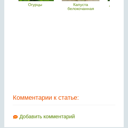
Капуста
Джусай, душистый
Сладкий перец
белокочанная
лук
Комментарии к статье:
Добавить комментарий