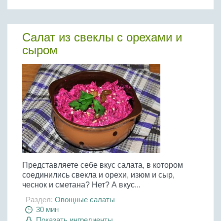
Бобовые
Яйца
Салат из свеклы с орехами и
Крупы
сыром
Представляете себе вкус салата, в котором
соединились свекла и орехи, изюм и сыр,
чеснок и сметана? Нет? А вкус...
Раздел:
Овощные салаты
30 мин
Показать ингредиенты