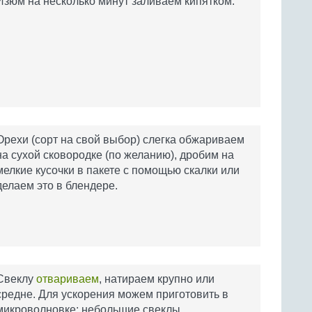
Изюм на несколько минут заливаем кипятком.
Орехи (сорт на свой выбор) слегка обжариваем
на сухой сковородке (по желанию), дробим на
мелкие кусочки в пакете с помощью скалки или
делаем это в блендере.
Свеклу
отвариваем
, натираем крупно или
средне. Для ускорения можем приготовить в
микроволновке: небольшие свеклы