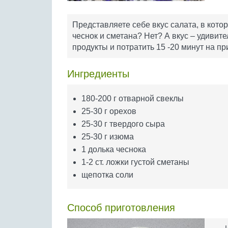
Представляете себе вкус салата, в кото
чеснок и сметана? Нет? А вкус – удивите
продукты и потратить 15 -20 минут на пр
Ингредиенты
180-200 г отварной свеклы
25-30 г орехов
25-30 г твердого сыра
25-30 г изюма
1 долька чеснока
1-2 ст. ложки густой сметаны
щепотка соли
Способ приготовления