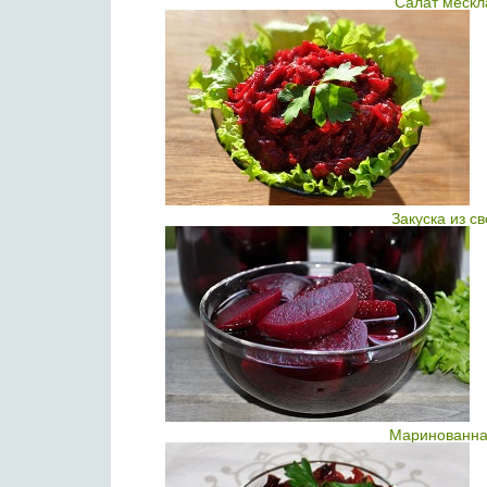
Салат мескл
Закуска из с
Маринованная