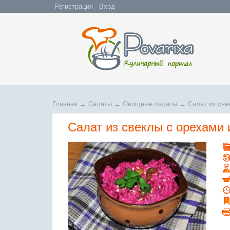
Регистрация
Вход
Главная
→
Салаты
→
Овощные салаты
→
Салат из све
Салат из свеклы с орехами