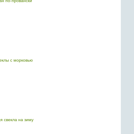
ан по-провански
веклы с морковью
 свекла на зиму