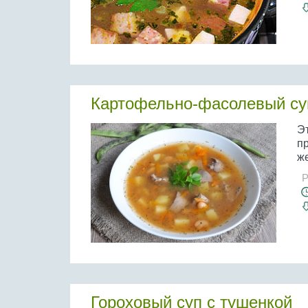
Картофельно-фасолевый суп
Эт
п
же
Р
Гороховый суп с тушенкой