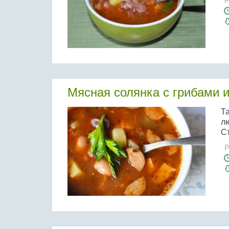
Р
Мясная солянка с грибами 
Та
л
Съ
Р