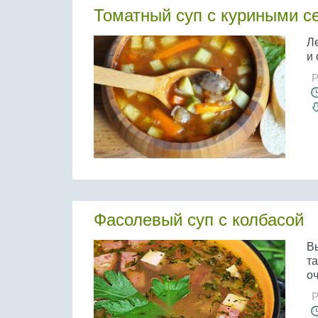
Томатный суп с куриными с
Ле
и 
Р
Фасолевый суп с колбасой
Вы
та
оч
Р