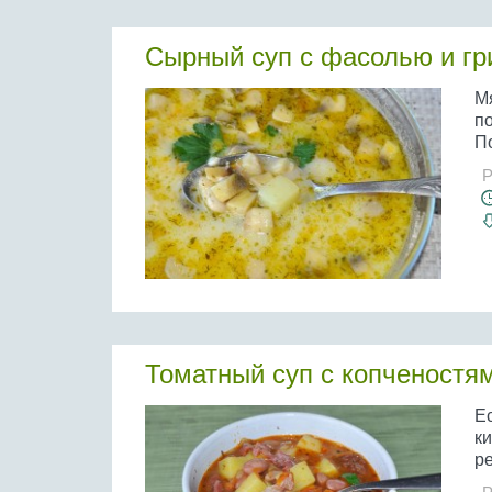
Сырный суп с фасолью и г
Мя
п
По
Р
Томатный суп с копченостя
Е
ки
ре