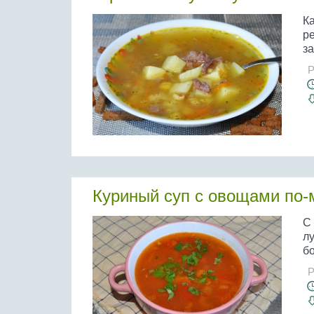
Ка
ре
з
Р
Куриный суп с овощами по-
С 
лу
бо
Р