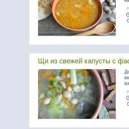
ка
Р
Щи из свежей капусты с фа
Д
в
ва
Р