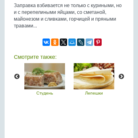
Заправка взбивается не только с куриными, но
и с перепелиными яйцами, со сметаной,
майонезом и сливками, горчицей и пряными
травами...
Смотрите также:
ши
Студень
Лепешки
В