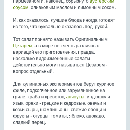
пармезаном и, наконец, сбрызнуто
вустерским
Бобовые
соусом
, оливковым маслом и лимонным соком.
Яйца
И, как оказалось, лучшие блюда иногда готовят
Крупы
из того, что буквально оказалось под рукой.
Тот салат принято называть Оригинальным
Цезарем
, а в мире не счесть различных
вариаций его приготовления, правда,
насколько видоизмененные салаты
действительно могут называться Цезарем -
вопрос отдельный.
Для кулинарных экспериментов берут куриное
филе, подкопченное или зарумяненное на
гриле, краба и креветок,
анчоусы
, индюшку и
язык, орехи - грецкие и кедровые, овечьи и
козьи сыры, шампиньоны, свежие овощи и
фрукты - огурцы, томаты, яблоко, авокадо,
сладкий перец.