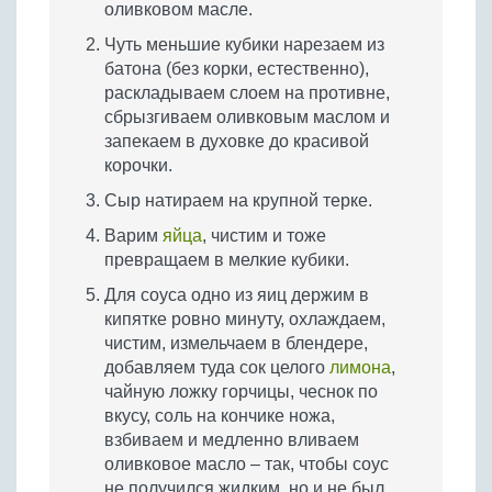
оливковом масле.
Чуть меньшие кубики нарезаем из
батона (без корки, естественно),
раскладываем слоем на противне,
сбрызгиваем оливковым маслом и
запекаем в духовке до красивой
корочки.
Сыр натираем на крупной терке.
Варим
яйца
, чистим и тоже
превращаем в мелкие кубики.
Для соуса одно из яиц держим в
кипятке ровно минуту, охлаждаем,
чистим, измельчаем в блендере,
добавляем туда сок целого
лимона
,
чайную ложку горчицы, чеснок по
вкусу, соль на кончике ножа,
взбиваем и медленно вливаем
оливковое масло – так, чтобы соус
не получился жидким, но и не был