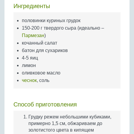
Бобовые
Ингредиенты
Яйца
половинки куриных грудок
Крупы
150-200 г твердого сыра (идеально –
Пармезан
)
кочанный салат
батон для сухариков
4-5 яиц
лимон
оливковое масло
чеснок
, соль
Способ приготовления
Грудку режем небольшими кубиками,
примерно 1,5 см, обжариваем до
золотистого цвета в кипящем