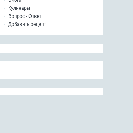
Блоги
Кулинары
Вопрос - Ответ
Добавить рецепт
а белокочанная
Джусай, душистый лук