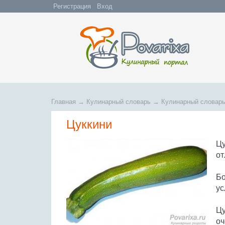
Регистрация
Вход
Главная
→
Кулинарный словарь
→
Кулинарный словарь
Цуккини
Цу
от
Бо
ус
Цу
оч