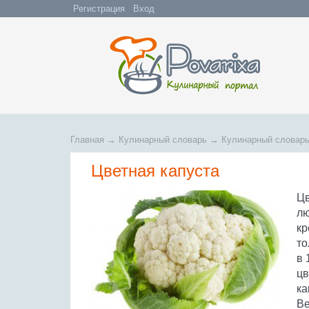
Регистрация
Вход
Главная
→
Кулинарный словарь
→
Кулинарный словарь
Цветная капуста
Цв
лю
кр
то
в 
цв
ка
Ве