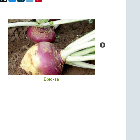
Брюква
Капуст