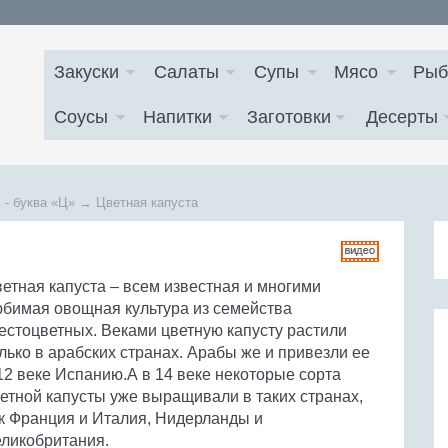
Закуски
Салаты
Супы
Мясо
Рыб
Соусы
Напитки
Заготовки
Десерты
 - буква
«Ц»
→
Цветная капуста
етная капуста – всем известная и многими
бимая овощная культура из семейства
естоцветных. Веками цветную капусту растили
лько в арабских странах. Арабы же и привезли ее
12 веке Испанию.А в 14 веке некоторые сорта
етной капусты уже выращивали в таких странах,
к Франция и Италия, Нидерланды и
ликобритания.