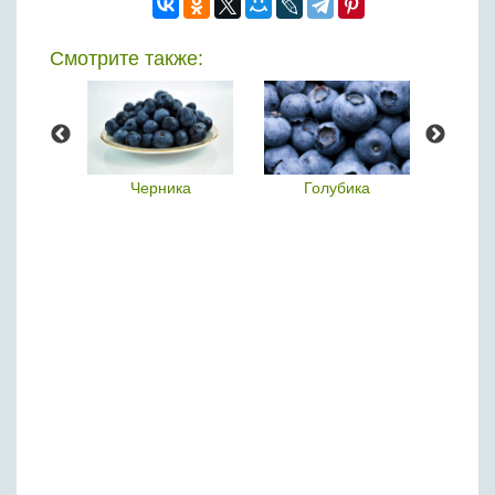
Смотрите также:
каба
Черника
Голубика
каба)