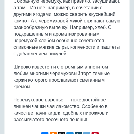
Собранную черемуху, как правило, засушивают,
Бобовые
а там... Из нее, например, в сочетании с
Яйца
другими ягодами, можно сварить вкуснейший
компот. А с черемуховой мукой стряпают самую
Крупы
разнообразную выпечку! Например, хлеб. С
подкрашенным и ароматизированным
черемухой хлебом особенно сочетаются
сливочные мягкие сыры, копчености и паштеты
с добавлением пикулей.
Широко известен и с огромным аппетитом
любим многими черемуховый торт, темные
коржи которого прослаивают сметанным
кремом.
Черемуховое варенье — тоже достойное
лишней чашки чая лакомство. Особенно в
качестве начинки для сдобных пирожков и
рассыпчатого песочного печенья.