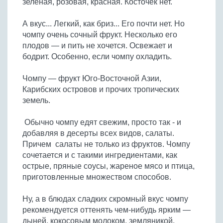
зеленая, розовая, красная. Косточек нет.
Бобовые
Яйца
А вкус... Легкий, как бриз... Его почти нет. Но
чомпу очень сочный фрукт. Несколько его
Крупы
плодов — и пить не хочется. Освежает и
бодрит. Особенно, если чомпу охладить.
Чомпу — фрукт Юго-Восточной Азии,
Карибских островов и прочих тропических
земель.
Обычно чомпу едят свежим, просто так - и
добавляя в десерты всех видов, салаты.
Причем салаты не только из фруктов. Чомпу
сочетается и с такими ингредиентами, как
острые, пряные соусы, жареное мясо и птица,
приготовленные множеством способов.
Ну, а в блюдах сладких скромный вкус чомпу
рекомендуется оттенять чем-нибудь ярким —
дыней, кокосовым молоком, земляникой,