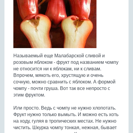
Птица
Холодные супы
Из яиц и другие
Отварное мясо
Жареная рыба
Вся птица
Супы-пюре
Овощи
Запеченное мясо
Отварная и паровая
Молочные супы
Жареная птица
Все овощи
Тушеное мясо
Выпечка
Запеченная рыба
Сладкие супы
Отварная птица
Из мясного фарша
Жареные овощи
Вся выпечка
Тушеная рыба
Соусы
Запеченная птица
Из субпродуктов
Отварные овощи
Из рыбного фарша
Торты и пирожные
Все соусы
Тушеная птица
Напитки
Из мясопродуктов
Тушеные овощи
Называемый еще Малабарской сливой и
Морепродукты
Пироги и пирожки
Из фарша птицы
Соусы к мясу
Все напитки
розовым яблоком - фрукт под названием чомпу
Запеченные овощи
Заготовки
Суши и роллы
Кексы и маффины
Из субпродуктов птицы
не относится ни к яблокам, ни к сливам.
Соусы к рыбе
Алкогольные напитки
Все заготовки
Печенье и булочки
Десерты
Впрочем, мякоть его, хрустящую и очень
Соусы к овощам
Безалкогольные напитки
сочную, можно сравнить с яблоком. А формой
Блины и оладьи
Ягоды и фрукты
Конфеты и сладости
Другие соусы
Ещё...
чомпу - почти груша. Вот так все непросто с
Пиццы
Овощи
этим фруктом.
Десерты
Молочные продукты
Кремы
Грибы
Или просто. Ведь с чомпу не нужно хлопотать.
Пельмени, вареники
Другие заготовки
Фрукт нужно только вымыть. И можно есть хоть
Макароны
на ходу, гуляя в тропических местах. Не нужно
Грибы
чистить. Шкурка чомпу тонкая, нежная, бывает