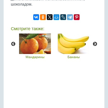
шоколадом.
Смотрите также:
йя
Мандарины
Бананы
П