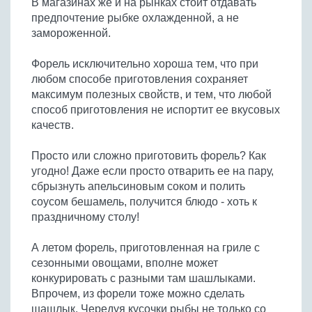
В магазинах же и на рынках стоит отдавать
Бобовые
предпочтение рыбке охлажденной, а не
Яйца
замороженной.
Крупы
Форель исключительно хороша тем, что при
любом способе приготовления сохраняет
максимум полезных свойств, и тем, что любой
способ приготовления не испортит ее вкусовых
качеств.
Просто или сложно приготовить форель? Как
угодно! Даже если просто отварить ее на пару,
сбрызнуть апельсиновым соком и полить
соусом бешамель, получится блюдо - хоть к
праздничному столу!
А летом форель, приготовленная на гриле с
сезонными овощами, вполне может
конкурировать с разными там шашлыками.
Впрочем, из форели тоже можно сделать
шашлык. Чередуя кусочки рыбы не только со