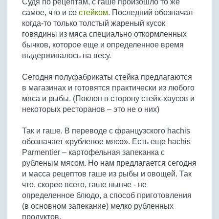
Судя по рецептам, с гаше произошло то же
Бобовые
самое, что и со
стейком
. Последний обозначал
Яйца
когда-то только толстый жареный кусок
говядины из мяса специально откормленных
Крупы
бычков, которое еще и определенное время
выдерживалось на весу.
Сегодня полуфабрикаты стейка предлагаются
в магазинах и готовятся практически из любого
мяса и рыбы. (Поклон в сторону стейк-хаусов и
некоторых ресторанов – это не о них)
Так и гаше. В переводе с французского hachis
обозначает «рубленое мясо». Есть еще hachis
Parmentier – картофельная запеканка с
рубленым мясом. Но нам предлагается сегодня
и масса рецептов гаше из рыбы и овощей. Так
что, скорее всего, гаше нынче - не
определенное блюдо, а способ приготовления
(в основном запекание) мелко рубленных
продуктов.