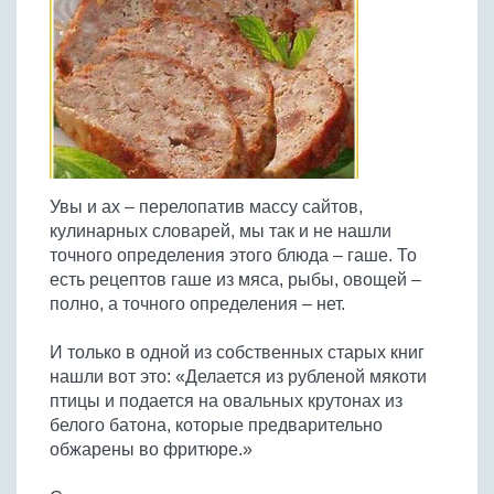
Птица
Холодные супы
Из яиц и другие
Отварное мясо
Жареная рыба
Вся птица
Супы-пюре
Овощи
Запеченное мясо
Отварная и паровая
Молочные супы
Жареная птица
Все овощи
Тушеное мясо
Выпечка
Запеченная рыба
Сладкие супы
Отварная птица
Из мясного фарша
Жареные овощи
Вся выпечка
Тушеная рыба
Соусы
Запеченная птица
Из субпродуктов
Отварные овощи
Из рыбного фарша
Торты и пирожные
Все соусы
Тушеная птица
Напитки
Из мясопродуктов
Тушеные овощи
Увы и ах – перелопатив массу сайтов,
Морепродукты
Пироги и пирожки
Из фарша птицы
Соусы к мясу
Все напитки
кулинарных словарей, мы так и не нашли
Запеченные овощи
Заготовки
Суши и роллы
Кексы и маффины
Из субпродуктов птицы
точного определения этого блюда – гаше. То
Соусы к рыбе
Алкогольные напитки
Все заготовки
Печенье и булочки
Десерты
есть рецептов гаше из мяса, рыбы, овощей –
Соусы к овощам
Безалкогольные напитки
полно, а точного определения – нет.
Блины и оладьи
Ягоды и фрукты
Конфеты и сладости
Другие соусы
Ещё...
Пиццы
Овощи
И только в одной из собственных старых книг
Десерты
Молочные продукты
нашли вот это: «Делается из рубленой мякоти
Кремы
Грибы
птицы и подается на овальных крутонах из
Пельмени, вареники
Другие заготовки
белого батона, которые предварительно
Макароны
обжарены во фритюре.»
Грибы