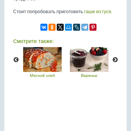
Стоит попробовать приготовить
гаше из гуся.
Смотрите также:
ки
Мясной хлеб
Варенье
Турн