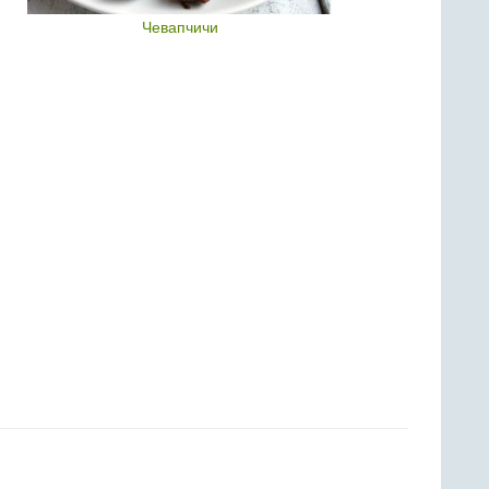
Чевапчичи
Мя