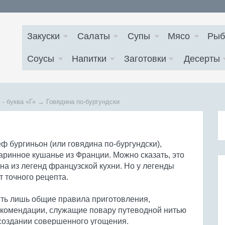
Закуски
Салаты
Супы
Мясо
Рыб
Соусы
Напитки
Заготовки
Десерты
 - буква
«Г»
→
Говядина по-бургундски
ф бургиньон (или говядина по-бургундски),
аринное кушанье из Франции. Можно сказать, это
на из легенд французской кухни. Но у легенды
т точного рецепта.
ть лишь общие правила приготовления,
комендации, служащие повару путеводной нитью
создании совершенного угощения.