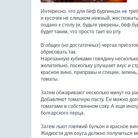
Интересно, что для бёф бургиньон не тр
и кусочек не слишком нежный, жестковатый
подано к столу (и, будьте уверены, бёф б
будет таким, что просто тает во рту.
В общих (но достаточных) чертах пригот
обрисовать так.
Нарезанную кубиками говядину несколько 
желательно, поскольку улучшает вкус и с
красное вино, приправы и специи, зелень, 
томаты.
Затем обжаривают несколько минут на рас
Добавляют томатную пасту. Ее можно до
томатами в собственном соку. А еще ино
болгарского перца.
Затем льют говяжий бульон и красное вин
Жидкости для соуса должно получиться мн