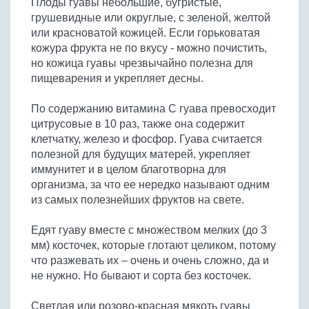
Плоды гуавы небольшие, бугристые,
Бобовые
грушевидные или округлые, с зеленой, желтой
Яйца
или красноватой кожицей. Если горьковатая
кожура фрукта не по вкусу - можно почистить,
Крупы
но кожица гуавы чрезвычайно полезна для
пищеварения и укрепляет десны.
По содержанию витамина С гуава превосходит
цитрусовые в 10 раз, также она содержит
клетчатку, железо и фосфор. Гуава считается
полезной для будущих матерей, укрепляет
иммунитет и в целом благотворна для
организма, за что ее нередко называют одним
из самых полезнейших фруктов на свете.
Едят гуаву вместе с множеством мелких (до 3
мм) косточек, которые глотают целиком, потому
что разжевать их – очень и очень сложно, да и
не нужно. Но бывают и сорта без косточек.
Светлая или розово-красная мякоть гуавы