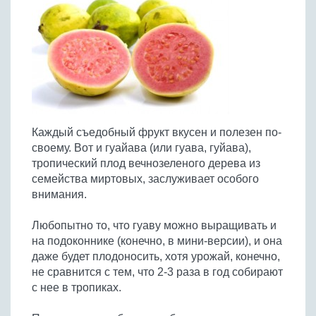
Птица
Холодные супы
Из яиц и другие
Отварное мясо
Жареная рыба
Вся птица
Супы-пюре
Овощи
Запеченное мясо
Отварная и паровая
Молочные супы
Жареная птица
Все овощи
Тушеное мясо
Выпечка
Запеченная рыба
Сладкие супы
Отварная птица
Из мясного фарша
Жареные овощи
Вся выпечка
Тушеная рыба
Соусы
Запеченная птица
Из субпродуктов
Отварные овощи
Из рыбного фарша
Торты и пирожные
Все соусы
Тушеная птица
Напитки
Из мясопродуктов
Тушеные овощи
Каждый съедобный фрукт вкусен и полезен по-
Морепродукты
Пироги и пирожки
Из фарша птицы
Соусы к мясу
Все напитки
своему. Вот и гуайава (или гуава, гуйава),
Запеченные овощи
Заготовки
Суши и роллы
Кексы и маффины
Из субпродуктов птицы
тропический плод вечнозеленого дерева из
Соусы к рыбе
Алкогольные напитки
Все заготовки
Печенье и булочки
Десерты
семейства миртовых, заслуживает особого
Соусы к овощам
Безалкогольные напитки
внимания.
Блины и оладьи
Ягоды и фрукты
Конфеты и сладости
Другие соусы
Ещё...
Пиццы
Овощи
Любопытно то, что гуаву можно выращивать и
Десерты
Молочные продукты
на подоконнике (конечно, в мини-версии), и она
Кремы
Грибы
даже будет плодоносить, хотя урожай, конечно,
Пельмени, вареники
Другие заготовки
не сравнится с тем, что 2-3 раза в год собирают
Макароны
с нее в тропиках.
Грибы