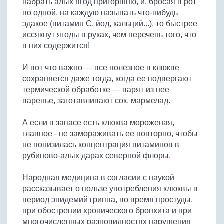
набрать алых ягод пригоршню, и, бросая в рот
Бобовые
по одной, на каждую называть что-нибудь
Яйца
эдакое (витамин С, йод, кальций...), то быстрее
иссякнут ягоды в руках, чем перечень того, что
Крупы
в них содержится!
И вот что важно — все полезное в клюкве
сохраняется даже тогда, когда ее подвергают
термической обработке — варят из нее
варенье, заготавливают сок, мармелад.
А если в запасе есть клюква мороженая,
главное - не замораживать ее повторно, чтобы
не понизилась концентрация витаминов в
рубиново-алых дарах северной флоры.
Народная медицина в согласии с наукой
рассказывает о пользе употребления клюквы в
период эпидемий гриппа, во время простуды,
при обострении хронического бронхита и при
многочисленных разновидностях нарушения