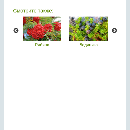
Смотрите также:
ка
Рябина
Водяника
Джа
(Жа