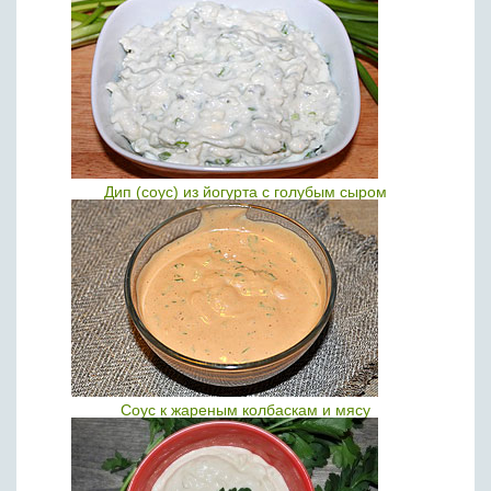
Дип (соус) из йогурта с голубым сыром
Соус к жареным колбаскам и мясу