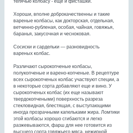
телячью колбасу - еще и фисташки.
Бобовые
Яйца
Хороши, вполне доброкачественны и такие
вареные колбасы, как докторская, отдельная,
Крупы
ветчинно-рубленая, особая, чайная, говяжья,
баранья, закусочная и чесноковая.
Сосиски и сардельки — разновидность
вареных колбас.
Различают сырокопченые колбасы,
полукопченые и варено-копченые. В рецептуре
всех сырокопченых колбас участвуют специи, а
в некоторые сорта добавляют еще и вино. У
сырокопченых колбас (их еще называют
твердокопчеными) поверхность разреза
стекловидная, блестящая, с выступающими
иногда прозрачными капельками жира. Ломтики
этой колбасы хорошо сгибаются и легко
разжевываются, фарш для нее готовится из
высшего сорта говяжьего мяса, нежирной