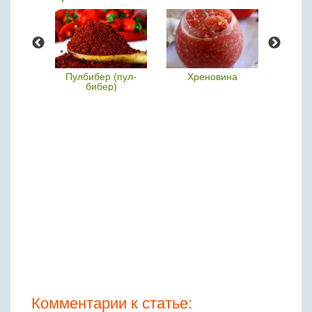
ай
Пулбибер (пул-
Хреновина
бибер)
Комментарии к статье: