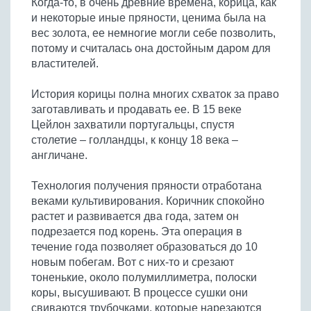
Когда-то, в очень древние времена, корица, как
Бобовые
и некоторые иные пряности, ценима была на
Яйца
вес золота, ее немногие могли себе позволить,
потому и считалась она достойным даром для
Крупы
властителей.
История корицы полна многих схваток за право
заготавливать и продавать ее. В 15 веке
Цейлон захватили португальцы, спустя
столетие – голландцы, к концу 18 века –
англичане.
Технология получения пряности отработана
веками культивирования. Коричник спокойно
растет и развивается два года, затем он
подрезается под корень. Эта операция в
течение года позволяет образоваться до 10
новым побегам. Вот с них-то и срезают
тоненькие, около полумиллиметра, полоски
коры, высушивают. В процессе сушки они
свиваются трубочками, которые нарезаются