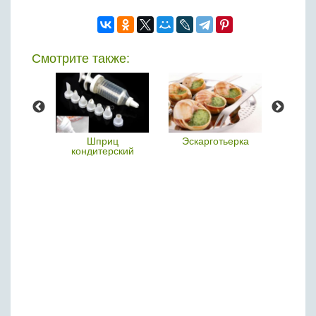
Бобовые
Яйца
Крупы
Смотрите также:
йзер
Шприц
Эскарготьерка
Б
кондитерский