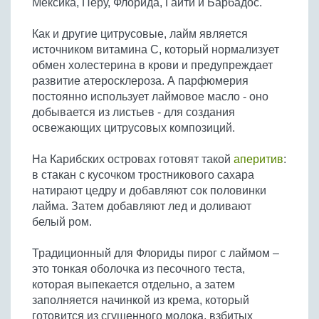
Мексика, Перу, Флорида, Гаити и Барбадос.
Бобовые
Яйца
Как и другие цитрусовые, лайм является
источником витамина С, который нормализует
Крупы
обмен холестерина в крови и предупреждает
развитие атеросклероза. А парфюмерия
постоянно использует лаймовое масло - оно
добывается из листьев - для создания
освежающих цитрусовых композиций.
На Карибских островах готовят такой
аперитив
:
в стакан с кусочком тростникового сахара
натирают цедру и добавляют сок половинки
лайма. Затем добавляют лед и доливают
белый ром.
Традиционный для Флориды пирог с лаймом –
это тонкая оболочка из песочного теста,
которая выпекается отдельно, а затем
заполняется начинкой из крема, который
готовится из сгущенного молока, взбитых