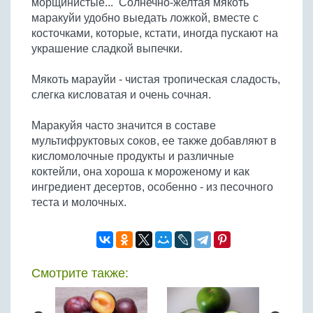
морщинистые... Солнечно-желтая мякоть
Бобовые
маракуйи удобно выедать ложкой, вместе с
Яйца
косточками, которые, кстати, иногда пускают на
украшение сладкой выпечки.
Крупы
Мякоть марауйи - чистая тропическая сладость,
слегка кисловатая и очень сочная.
Маракуйя часто значится в составе
мультифруктовых соков, ее также добавляют в
кисломолочные продукты и различные
коктейли, она хороша к мороженому и как
ингредиент десертов, особенно - из песочного
теста и молочных.
Смотрите также: