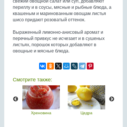
свежий овощной салат или суп, добавляют
Бобовые
периллу и в соусы, мясные и рыбные блюда, а
Яйца
квашеным и маринованным овощам листья
шисо придают розоватый оттенок.
Крупы
Выраженный лимонно-анисовый аромат и
перечный привкус не исчезает и в сушеных
листьях, порошок которых добавляют в
овощные и мясные блюда.
Смотрите также:
ческий
Хреновина
Цедра
Пер
с