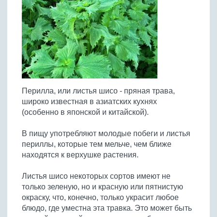
Птица
Холодные супы
Из яиц и другие
Отварное мясо
Жареная рыба
Вся птица
Супы-пюре
Овощи
Запеченное мясо
Отварная и паровая
Молочные супы
Жареная птица
Все овощи
Тушеное мясо
Выпечка
Запеченная рыба
Сладкие супы
Отварная птица
Из мясного фарша
Жареные овощи
Вся выпечка
Тушеная рыба
Соусы
Запеченная птица
Из субпродуктов
Отварные овощи
Из рыбного фарша
Торты и пирожные
Все соусы
Тушеная птица
Напитки
Из мясопродуктов
Тушеные овощи
Перилла, или листья шисо - пряная трава,
Морепродукты
Пироги и пирожки
Из фарша птицы
Соусы к мясу
Все напитки
широко известная в азиатских кухнях
Запеченные овощи
Заготовки
Суши и роллы
Кексы и маффины
Из субпродуктов птицы
(особенно в японской и китайской).
Соусы к рыбе
Алкогольные напитки
Все заготовки
Печенье и булочки
Десерты
Соусы к овощам
Безалкогольные напитки
В пищу употребляют молодые побеги и листья
Блины и оладьи
Ягоды и фрукты
Конфеты и сладости
Другие соусы
Ещё...
периллы, которые тем мельче, чем ближе
Пиццы
Овощи
находятся к верхушке растения.
Десерты
Молочные продукты
Кремы
Грибы
Листья шисо некоторых сортов имеют не
Пельмени, вареники
Другие заготовки
только зеленую, но и красную или пятнистую
Макароны
окраску, что, конечно, только украсит любое
Грибы
блюдо, где уместна эта травка. Это может быть