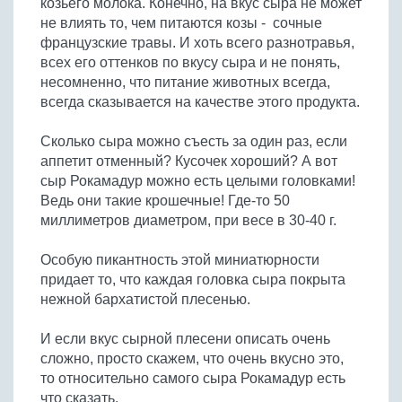
козьего молока. Конечно, на вкус сыра не может
Бобовые
не влиять то, чем питаются козы - сочные
Яйца
французские травы. И хоть всего разнотравья,
всех его оттенков по вкусу сыра и не понять,
Крупы
несомненно, что питание животных всегда,
всегда сказывается на качестве этого продукта.
Сколько сыра можно съесть за один раз, если
аппетит отменный? Кусочек хороший? А вот
сыр Рокамадур можно есть целыми головками!
Ведь они такие крошечные! Где-то 50
миллиметров диаметром, при весе в 30-40 г.
Особую пикантность этой миниатюрности
придает то, что каждая головка сыра покрыта
нежной бархатистой плесенью.
И если вкус сырной плесени описать очень
сложно, просто скажем, что очень вкусно это,
то относительно самого сыра Рокамадур есть
что сказать.