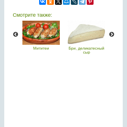
Смотрите также:
а
Мититеи
Бри, деликатесный
Адыг
сыр