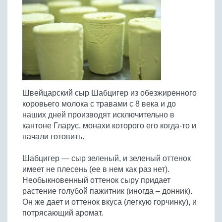
Птица
Холодные супы
Из яиц и другие
Отварное мясо
Жареная рыба
Вся птица
Супы-пюре
Овощи
Запеченное мясо
Отварная и паровая
Молочные супы
Жареная птица
Все овощи
Тушеное мясо
Выпечка
Запеченная рыба
Сладкие супы
Отварная птица
Из мясного фарша
Жареные овощи
Вся выпечка
Тушеная рыба
Соусы
Запеченная птица
Из субпродуктов
Отварные овощи
Из рыбного фарша
Торты и пирожные
Все соусы
Тушеная птица
Напитки
Из мясопродуктов
Тушеные овощи
Швейцарский сыр Шабцигер из обезжиренного
Морепродукты
Пироги и пирожки
Из фарша птицы
Соусы к мясу
Все напитки
коровьего молока с травами с 8 века и до
Запеченные овощи
Заготовки
Суши и роллы
Кексы и маффины
Из субпродуктов птицы
наших дней производят исключительно в
Соусы к рыбе
Алкогольные напитки
Все заготовки
Печенье и булочки
Десерты
кантоне Гларус, монахи которого его когда-то и
Соусы к овощам
Безалкогольные напитки
начали готовить.
Блины и оладьи
Ягоды и фрукты
Конфеты и сладости
Другие соусы
Ещё...
Пиццы
Овощи
Шабцигер — сыр зеленый, и зеленый оттенок
Десерты
Молочные продукты
имеет не плесень (ее в нем как раз нет).
Кремы
Грибы
Необыкновенный оттенок сыру придает
Пельмени, вареники
Другие заготовки
растение голубой пажитник (иногда – донник).
Макароны
Он же дает и оттенок вкуса (легкую горчинку), и
Грибы
потрясающий аромат.