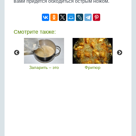
вами придется обходиться острым ножом.
Бобовые
Яйца
Крупы
Смотрите также:
вание
Запарить – это
Фритюр
Т