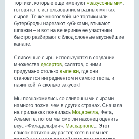
тортики, которые еще именуют
«закусочными»
,
готовятся с использованием разных мягких
сыров. Те же многослойные тортики или
бутерброды нарезают кубиками, втыкают
шпажки – и вот на вечеринке ее участники
быстро разбирают с блюд слоеные вкуснейшие
канапе.
Сливочные сыры используются в создании
множества
десертов
, салатов, с ними
придумано столько
выпечки
, где они
становится ингредиентом и самого теста, и
начинкой. А сколько закусок!
Мы познакомились со сливочными сырами
намного позже, чем в других странах. Сначала
на прилавках появилась
Моцарелла
, Фета,
Альметте, потом мы смогли наконец оценить
вкус «Филадельфии»,
Маскарпоне
... Этот
список потихоньку растет, хотя в нем нет