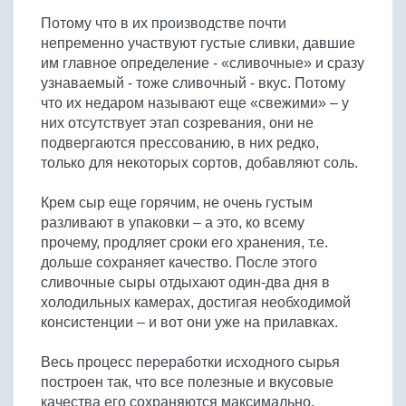
Бобовые
Потому что в их производстве почти
Яйца
непременно участвуют густые сливки, давшие
им главное определение - «сливочные» и сразу
Крупы
узнаваемый - тоже сливочный - вкус. Потому
что их недаром называют еще «свежими» – у
них отсутствует этап созревания, они не
подвергаются прессованию, в них редко,
только для некоторых сортов, добавляют соль.
Крем сыр еще горячим, не очень густым
разливают в упаковки – а это, ко всему
прочему, продляет сроки его хранения, т.е.
дольше сохраняет качество. После этого
сливочные сыры отдыхают один-два дня в
холодильных камерах, достигая необходимой
консистенции – и вот они уже на прилавках.
Весь процесс переработки исходного сырья
построен так, что все полезные и вкусовые
качества его сохраняются максимально.