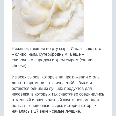
Птица
Холодные супы
Из яиц и другие
Отварное мясо
Жареная рыба
Вся птица
Супы-пюре
Овощи
Запеченное мясо
Отварная и паровая
Молочные супы
Жареная птица
Все овощи
Тушеное мясо
Выпечка
Запеченная рыба
Сладкие супы
Отварная птица
Из мясного фарша
Жареные овощи
Вся выпечка
Тушеная рыба
Соусы
Запеченная птица
Из субпродуктов
Отварные овощи
Из рыбного фарша
Торты и пирожные
Все соусы
Тушеная птица
Напитки
Из мясопродуктов
Тушеные овощи
Нежный, тающий во рту сыр... И называют его
Морепродукты
Пироги и пирожки
Из фарша птицы
Соусы к мясу
Все напитки
– сливочным, бутербродным, а еще –
Запеченные овощи
Заготовки
Суши и роллы
Кексы и маффины
Из субпродуктов птицы
сливочным спредом и крем сыром (cream
Соусы к рыбе
Алкогольные напитки
Все заготовки
Печенье и булочки
Десерты
cheese).
Соусы к овощам
Безалкогольные напитки
Блины и оладьи
Ягоды и фрукты
Конфеты и сладости
Другие соусы
Ещё...
Из всех сыров, которые на протяжении столь
Пиццы
Овощи
долгого времени – тысячелетий! – были и
Десерты
Молочные продукты
остаются одним из лучших продуктов для
Кремы
Грибы
человека, в которых так счастливо соединились
Пельмени, вареники
Другие заготовки
отменный и очень разный вкус и неизменная
Макароны
польза – сливочные сыры, история которых
Грибы
началась в 17 веке - самые лучшие.