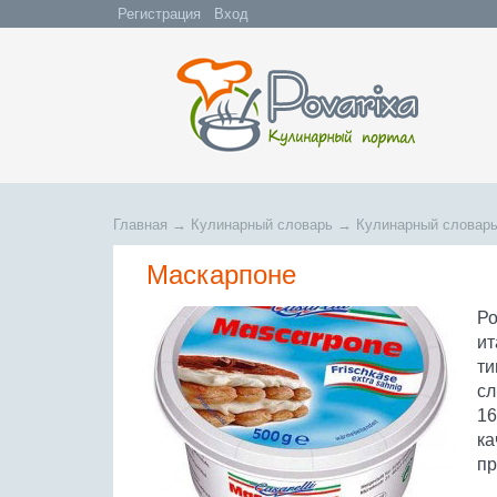
Регистрация
Вход
Главная
→
Кулинарный словарь
→
Кулинарный словарь
Маскарпоне
Ро
ит
ти
сл
16
ка
пр