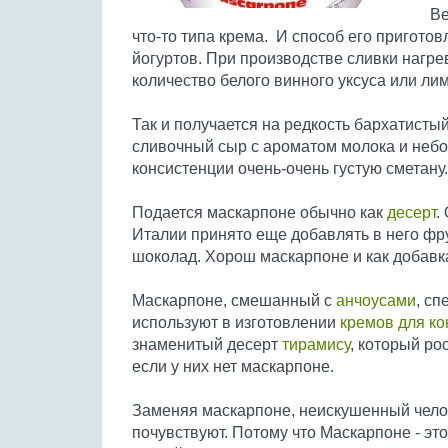
Ве
что-то типа крема. И способ его пригото
йогуртов. При производстве сливки нагре
количество белого винного уксуса или ли
Так и получается на редкость бархатисты
сливочный сыр с ароматом молока и неб
консистенции очень-очень густую сметану.
Подается маскарпоне обычно как
десерт
.
Италии принято еще добавлять в него фрук
шоколад. Хорош маскарпоне и как добавка
Маскарпоне, смешанный с
анчоусами
, сп
используют в изготовлении
кремов для ко
знаменитый десерт
тирамису
, который ро
если у них нет маскарпоне.
Заменяя маскарпоне, неискушенный челов
почувствуют. Потому что Маскарпоне - эт