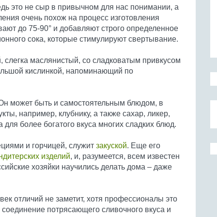
дь это не сыр в привычном для нас понимании, а
вления очень похож на процесс изготовления
вают до 75-90° и добавляют строго определенное
монного сока, которые стимулируют свертывание.
й, слегка маслянистый, со сладковатым привкусом
ольшой кислинкой, напоминающий по
 Он может быть и самостоятельным блюдом, в
ты, например, клубнику, а также сахар, ликер,
 для более богатого вкуса многих сладких блюд.
ециями и горчицей, служит
закуской
. Еще его
ндитерских изделий
, и, разумеется, всем известен
ссийские хозяйки научились делать дома – даже
ек отличий не заметит, хотя профессионалы это
о соединение потрясающего сливочного вкуса и