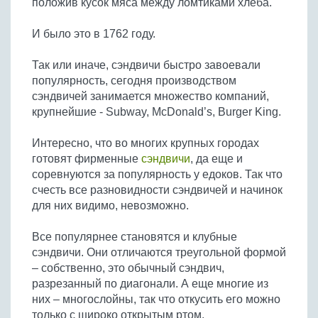
положив кусок мяса между ломтиками хлеба.
Бобовые
Яйца
И было это в 1762 году.
Крупы
Так или иначе, сэндвичи быстро завоевали
популярность, сегодня производством
сэндвичей занимается множество компаний,
крупнейшие - Subway, McDonald’s, Burger King.
Интересно, что во многих крупных городах
готовят фирменные
сэндвичи
, да еще и
соревнуются за популярность у едоков. Так что
счесть все разновидности сэндвичей и начинок
для них видимо, невозможно.
Все популярнее становятся и клубные
сэндвичи. Они отличаются треугольной формой
– собственно, это обычный сэндвич,
разрезанный по диагонали. А еще многие из
них – многослойны, так что откусить его можно
только с широко открытым ртом.