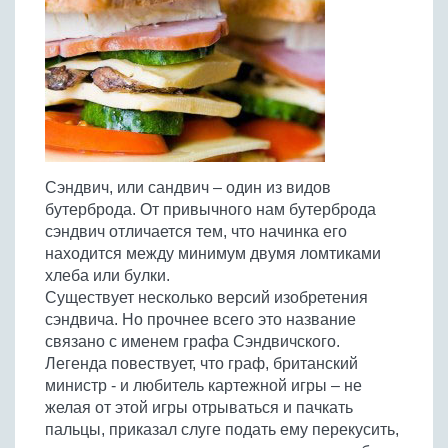
Птица
Холодные супы
Из яиц и другие
Отварное мясо
Жареная рыба
Вся птица
Супы-пюре
Овощи
Запеченное мясо
Отварная и паровая
Молочные супы
Жареная птица
Все овощи
Тушеное мясо
Выпечка
Запеченная рыба
Сладкие супы
Отварная птица
Из мясного фарша
Жареные овощи
Вся выпечка
Тушеная рыба
Соусы
Запеченная птица
Из субпродуктов
Отварные овощи
Из рыбного фарша
Торты и пирожные
Все соусы
Тушеная птица
Напитки
Из мясопродуктов
Тушеные овощи
Сэндвич, или сандвич – один из видов
Морепродукты
Пироги и пирожки
Из фарша птицы
Соусы к мясу
Все напитки
бутерброда. От привычного нам бутерброда
Запеченные овощи
Заготовки
Суши и роллы
Кексы и маффины
Из субпродуктов птицы
сэндвич отличается тем, что начинка его
Соусы к рыбе
Алкогольные напитки
Все заготовки
Печенье и булочки
Десерты
находится между минимум двумя ломтиками
Соусы к овощам
Безалкогольные напитки
хлеба или булки.
Блины и оладьи
Ягоды и фрукты
Конфеты и сладости
Другие соусы
Ещё...
Существует несколько версий изобретения
Пиццы
Овощи
сэндвича. Но прочнее всего это название
Десерты
Молочные продукты
связано с именем графа Сэндвичского.
Кремы
Грибы
Легенда повествует, что граф, британский
Пельмени, вареники
Другие заготовки
министр - и любитель картежной игры – не
Макароны
желая от этой игры отрываться и пачкать
Грибы
пальцы, приказал слуге подать ему перекусить,