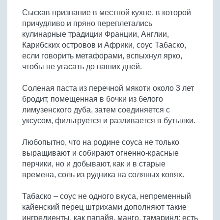
Бобовые
Сыскав признание в местной кухне, в которой
Яйца
причудливо и пряно переплетались
кулинарные традиции Франции, Англии,
Крупы
Карибских островов и Африки, соус Табаско,
если говорить метафорами, вспыхнул ярко,
чтобы не угасать до наших дней.
Соленая паста из перечной мякоти около 3 лет
бродит, помещенная в бочки из белого
лимузенского дуба, затем соединяется с
уксусом, фильтруется и разливается в бутылки.
Любопытно, что на родине соуса не только
выращивают и собирают огненно-красные
перчики, но и добывают, как и в старые
времена, соль из рудника на соляных копях.
Табаско – соус не одного вкуса, непременный
кайенский перец штрихами дополняют такие
ингредиенты, как папайя, манго, тамаринд; есть