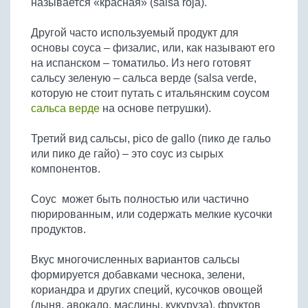
называется «красная» (salsa roja).
Бобовые
Яйца
Другой часто используемый продукт для
основы соуса – физалис, или, как называют его
Крупы
на испанском – томатильо. Из него готовят
сальсу зеленую – сальса верде (salsa verde,
которую не стоит путать с итальянским соусом
сальса верде
на основе петрушки).
Третий вид сальсы, pico de gallo (пико де гальо
или пико де гайо) – это соус из сырых
компонентов.
Соус может быть полностью или частично
пюрированным, или содержать мелкие кусочки
продуктов.
Вкус многочисленных вариантов сальсы
формируется добавками чеснока, зелени,
кориандра и других специй, кусочков овощей
(дыня, авокадо, маслины, кукуруза), фруктов