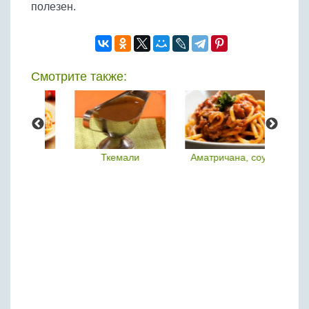
полезен.
Смотрите также:
емали
Аматричана, соус
Майонез