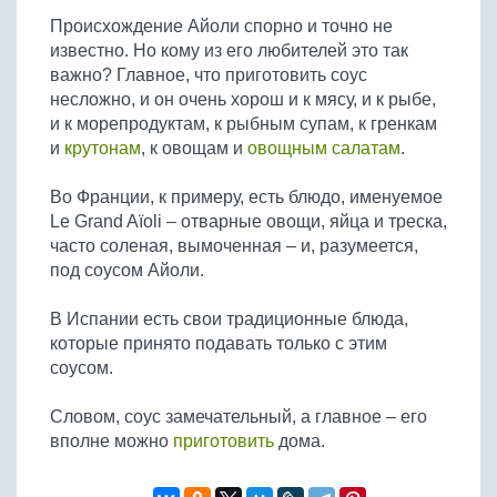
Происхождение Айоли спорно и точно не
известно. Но кому из его любителей это так
важно? Главное, что приготовить соус
несложно, и он очень хорош и к мясу, и к рыбе,
и к морепродуктам, к рыбным супам, к гренкам
и
крутонам
, к овощам и
овощным салатам
.
Во Франции, к примеру, есть блюдо, именуемое
Le Grand Aïoli – отварные овощи, яйца и треска,
часто соленая, вымоченная – и, разумеется,
под соусом Айоли.
В Испании есть свои традиционные блюда,
которые принято подавать только с этим
соусом.
Словом, соус замечательный, а главное – его
вполне можно
приготовить
дома.