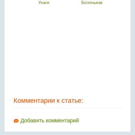
и
Унаги
Болоньезе
Сал
Комментарии к статье:
Добавить комментарий