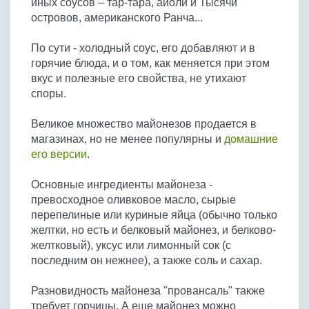
иных соусов – тар-тара, айоли и Тысячи
Бобовые
островов, американского Ранча...
Яйца
По сути - холодный соус, его добавляют и в
Крупы
горячие блюда, и о том, как меняется при этом
вкус и полезные его свойства, не утихают
споры.
Великое множество майонезов продается в
магазинах, но не менее популярны и
домашние
его версии
.
Основные ингредиенты майонеза -
превосходное оливковое масло, сырые
перепелиные или куриные яйца (обычно только
желтки, но есть и белковый майонез, и белково-
желтковый), уксус или лимонный сок (с
последним он нежнее), а также соль и сахар.
Разновидность майонеза "провансаль" также
требует горчицы. А еще майонез можно