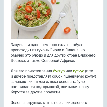
Птица
Холодные супы
Из яиц и другие
Отварное мясо
Жареная рыба
Вся птица
Супы-пюре
Овощи
Запеченное мясо
Отварная и паровая
Молочные супы
Жареная птица
Все овощи
Тушеное мясо
Выпечка
Запеченная рыба
Сладкие супы
Отварная птица
Из мясного фарша
Жареные овощи
Вся выпечка
Тушеная рыба
Соусы
Запеченная птица
Из субпродуктов
Отварные овощи
Из рыбного фарша
Торты и пирожные
Все соусы
Тушеная птица
Напитки
Из мясопродуктов
Тушеные овощи
Закуска - и одновременно салат - табуле
Морепродукты
Пироги и пирожки
Из фарша птицы
Соусы к мясу
Все напитки
происходит из кухонь Сирии и Ливана, но
Запеченные овощи
Заготовки
Суши и роллы
Кексы и маффины
Из субпродуктов птицы
обычно это блюдо и для других стран Ближнего
Соусы к рыбе
Алкогольные напитки
Все заготовки
Печенье и булочки
Десерты
Востока, а также Северной Африки.
Соусы к овощам
Безалкогольные напитки
Блины и оладьи
Ягоды и фрукты
Конфеты и сладости
Другие соусы
Ещё...
Для его приготовления
булгур
или
кускус
(и то,
Пиццы
Овощи
и другое представляет собой пшеничную крупу)
Десерты
Молочные продукты
заливают кипятком и, пока основа табуле
Кремы
Грибы
настаивается под крышкой, впитывая влагу,
Пельмени, вареники
Другие заготовки
берутся за другие продукты.
Макароны
Грибы
Зелень петрушки, мяты, перышки зеленого