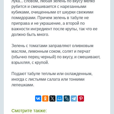
лука... словом, любая зелень по вкусу мелко
Бобовые
рубится и смешивается с нарезанными
Яйца
кубиками, очищенными от шкурки свежими
помидорами. Причем зелень в табуле не
Крупы
приправа и не украшение, а второй по
важности ингредиент после крупы, так что ее
должно быть много.
Зелень с томатами заправляют оливковым
маслом, лимонным соком, солят и перчат
(обычно перец черный) по вкусу, и смешивают,
взрыхляя, с крупой.
Подают табуле теплым или охлажденным,
иногда с листьями салата или тонкими
лепешками.
Смотрите также: