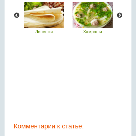
ье
Лепешки
Хамраши
Че
Комментарии к статье: