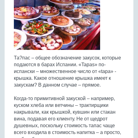
Птица
Холодные супы
Из яиц и другие
Отварное мясо
Жареная рыба
Вся птица
Супы-пюре
Овощи
Запеченное мясо
Отварная и паровая
Молочные супы
Жареная птица
Все овощи
Тушеное мясо
Выпечка
Запеченная рыба
Сладкие супы
Отварная птица
Из мясного фарша
Жареные овощи
Вся выпечка
Тушеная рыба
Соусы
Запеченная птица
Из субпродуктов
Отварные овощи
Из рыбного фарша
Торты и пирожные
Все соусы
Тушеная птица
Напитки
Из мясопродуктов
Тушеные овощи
Та?пас – общее обозначение закусок, которые
Морепродукты
Пироги и пирожки
Из фарша птицы
Соусы к мясу
Все напитки
подаются в барах Испании. «Tapas» по-
Запеченные овощи
Заготовки
Суши и роллы
Кексы и маффины
Из субпродуктов птицы
испански – множественное число от «tapa» -
Соусы к рыбе
Алкогольные напитки
Все заготовки
Печенье и булочки
Десерты
крышка. Какое отношение крышка имеет к
Соусы к овощам
Безалкогольные напитки
закускам? В данном случае – прямое.
Блины и оладьи
Ягоды и фрукты
Конфеты и сладости
Другие соусы
Ещё...
Пиццы
Овощи
Когда-то примитивной закуской – например,
Десерты
Молочные продукты
куском хлеба или ветчины – трактирщики
Кремы
Грибы
накрывали, как крышкой, кувшин или стакан
Пельмени, вареники
Другие заготовки
вина, подавая его клиенту. Не от щедрот
Макароны
душевных, поскольку стоимость тапас чаще
Грибы
всего входила в стоимость напитка – а просто,