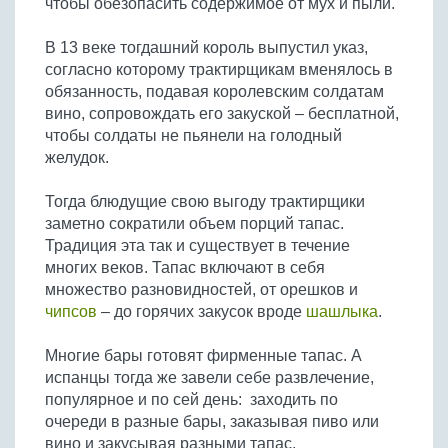
чтобы обезопасить содержимое от мух и пыли.
Бобовые
Яйца
В 13 веке тогдашний король выпустил указ,
согласно которому трактирщикам вменялось в
Крупы
обязанность, подавая королевским солдатам
вино, сопровождать его закуской – бесплатной,
чтобы солдаты не пьянели на голодный
желудок.
Тогда блюдущие свою выгоду трактирщики
заметно сократили объем порций тапас.
Традиция эта так и существует в течение
многих веков. Тапас включают в себя
множество разновидностей, от орешков и
чипсов
– до горячих закусок вроде
шашлыка
.
Многие бары готовят фирменные тапас. А
испанцы тогда же завели себе развлечение,
популярное и по сей день: заходить по
очереди в разные бары, заказывая пиво или
вино и закусывая разными тапас.