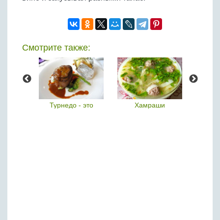
Смотрите также:
ье
Турнедо - это
Хамраши
С