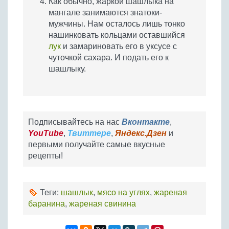
Как обычно, жаркой шашлыка на
мангале занимаются знатоки-
мужчины. Нам осталось лишь тонко
нашинковать кольцами оставшийся
лук
и замариновать его в уксусе с
чуточкой сахара. И подать его к
шашлыку.
Подписывайтесь на нас
Вконтакте
,
YouTube
,
Твиттере
,
Яндекс.Дзен
и
первыми получайте самые вкусные
рецепты!
Теги:
шашлык
,
мясо на углях
,
жареная
баранина
,
жареная свинина