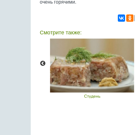
очень горячими.
Смотрите также:
ы - это
Студень