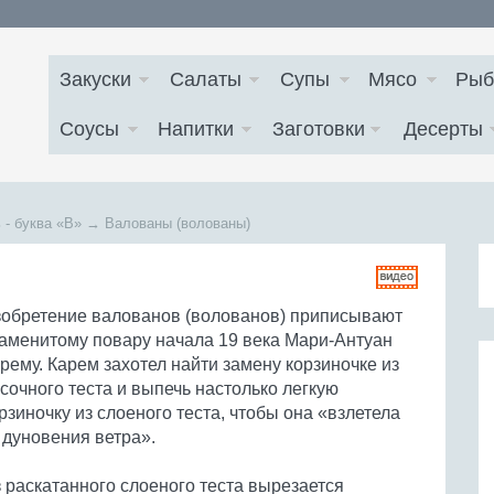
Закуски
Салаты
Супы
Мясо
Рыб
Соусы
Напитки
Заготовки
Десерты
 - буква
«В»
→
Валованы (волованы)
обретение валованов (волованов) приписывают
аменитому повару начала 19 века Мари-Антуан
рему. Карем захотел найти замену корзиночке из
сочного теста и выпечь настолько легкую
рзиночку из слоеного теста, чтобы она «взлетела
 дуновения ветра».
 раскатанного слоеного теста вырезается