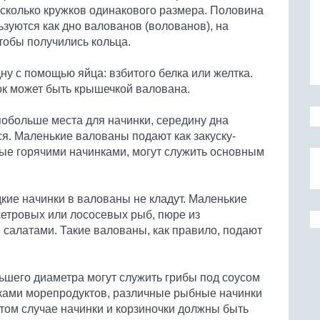
сколько кружков одинакового размера. Половина
ьзуются как дно валованов (волованов), на
тобы получились кольца.
ну с помощью яйца: взбитого белка или желтка.
к может быть крышечкой валована.
побольше места для начинки, середину дна
ся. Маленькие валованы подают как закуску-
ые горячими начинками, могут служить основным
кие начинки в валованы не кладут. Маленькие
етровых или лососевых рыб, пюре из
салатами. Такие валованы, как правило, подают
ьшего диаметра могут служить грибы под соусом
чками морепродуктов, различные рыбные начинки
этом случае начинки и корзиночки должны быть