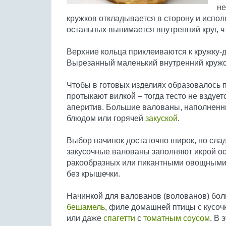
не
кружков откладывается в сторону и испол
остальных вынимается внутренний круг, ч
Верхние кольца приклеиваются к кружку-д
Вырезанный маленький внутренний кружо
Чтобы в готовых изделиях образовалось 
протыкают вилкой – тогда тесто не вздует
аперитив. Большие валованы, наполненн
блюдом или горячей
закуской
.
Выбор начинок достаточно широк, но слад
закусочные валованы заполняют икрой ос
ракообразных или пикантными овощными 
без крышечки.
Начинкой для валованов (волованов) бол
бешамель
, филе домашней птицы с кусо
или даже
спагетти
с
томатным соусом
. В 