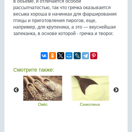
в объеме, и отличается особой
Бобовые
рассыпчатостью, так что гречка оказывается
Яйца
весьма хороша в начинках для фарширования
птицы и приготовления пирогов, еще,
Крупы
например, для крупеника, а это — вкуснейшая
запеканка, в основе которой - гречка и творог.
Смотрите также:
ка
Овёс
Семолина
Овсян