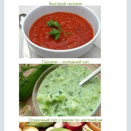
Быстрый гаспачо
Гаспачо – холодный суп
Огуречный суп с вином по-австрийски