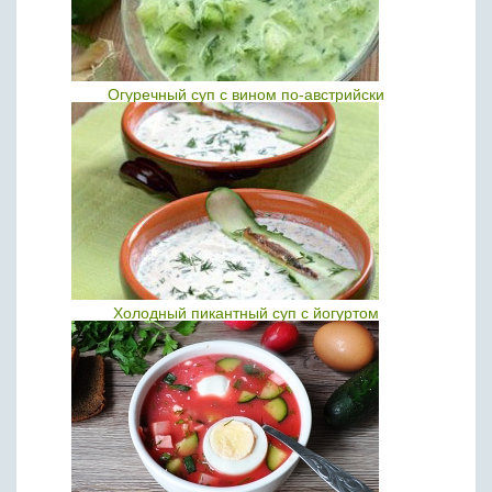
Огуречный суп с вином по-австрийски
Холодный пикантный суп с йогуртом