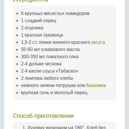
Бобовые
Яйца
6 крупных мясистых помидоров
1 сладкий перец
Крупы
2 огурчика
1 красная луковица
1,5-2 ст. ложки винного красного
уксуса
50-60 мл оливкового масла
300-350 мл томатного сока
2-4 дольки чеснока
2-4 капли соуса «Табаско»
2 ломтика любого хлеба
немного зелени петрушки или
базилика
крупная соль и молотый перец
Способ приготовления
Духовку включаем на 180°. Хлеб без