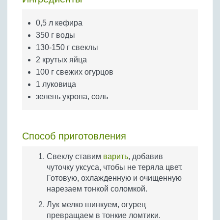
Бобовые
Яйца
0,5 л кефира
350 г воды
Крупы
130-150 г свеклы
2 крутых яйца
100 г свежих огурцов
1 луковица
зелень укропа, соль
Способ приготовления
Свеклу ставим
варить
, добавив
чуточку уксуса, чтобы не теряла цвет.
Готовую, охлажденную и очищенную
нарезаем тонкой соломкой.
Лук мелко шинкуем, огурец
превращаем в тонкие ломтики.