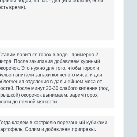
горячей водой, на час - два (или больше, если
есть время).
Ставим вариться горох в воде - примерно 2
литра. После закипания добавляем куриный
окорочок. Это нужно для того, чтобы горох и
бульон впитали запахи копченого мяса, и для
облегчения отделения в дальнейшем мяса от
костей. После минут 20-30 слабого кипения (под
крышкой) окорочок вынимаем, варим горох
почти до полной мягкости.
Тогда кладем в кастрюлю порезанный кубиками
картофель. Солим и добавляем приправы.