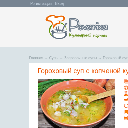
Регистрация
Вход
Главная
→
Супы
→
Заправочные супы
→
Гороховый суп
Гороховый суп с копченой к