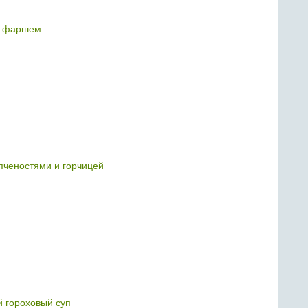
с фаршем
опченостями и горчицей
й гороховый суп