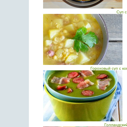
Суп 
Гороховый суп с к
Голландски