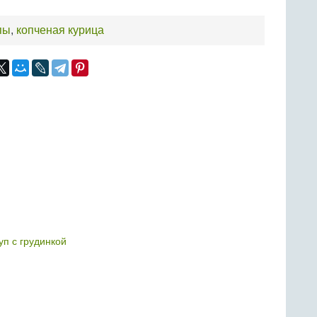
пы
,
копченая курица
уп с грудинкой