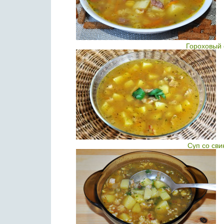
Гороховый 
Суп со св