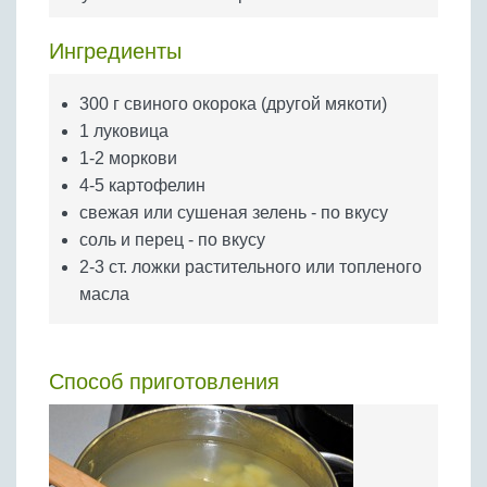
Бобовые
Яйца
Ингредиенты
Крупы
300 г свиного окорока (другой мякоти)
1 луковица
1-2 моркови
4-5 картофелин
свежая или сушеная зелень - по вкусу
соль и перец - по вкусу
2-3 ст. ложки растительного или топленого
масла
Способ приготовления