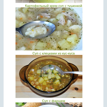
Картофельный крем-суп с тушенкой
Суп с клецками из кус-куса
Суп с фаршем