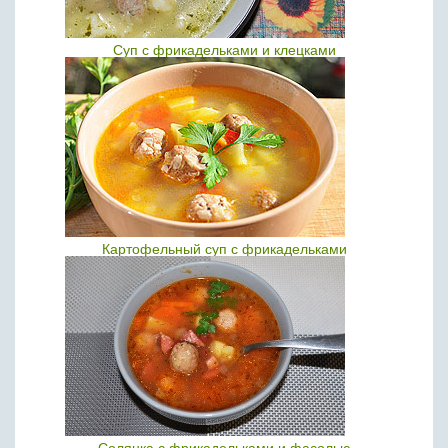
Суп с фрикадельками и клецками
Картофельный суп с фрикадельками