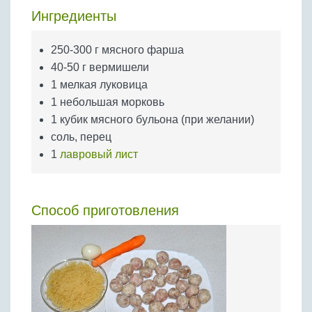
Бобовые
Ингредиенты
Яйца
250-300 г мясного фарша
Крупы
40-50 г вермишели
1 мелкая луковица
1 небольшая морковь
1 кубик мясного бульона (при желании)
соль, перец
1
лавровый лист
Способ приготовления