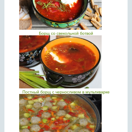
Борщ со свекольной ботвой
Постный борщ с черносливом в мультиварке