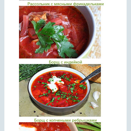
Рассольник с мясными фрикадельками
Борщ с индейкой
Борщ с копчеными ребрышками