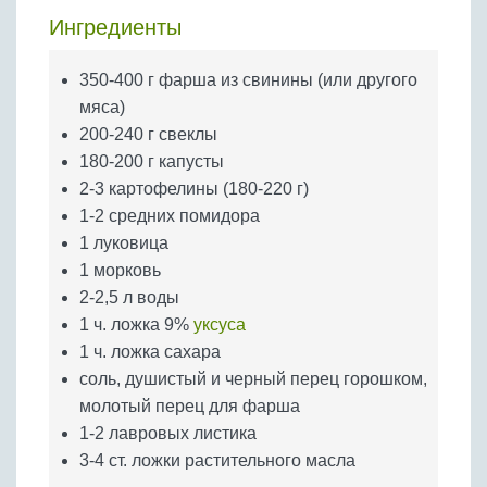
Бобовые
Ингредиенты
Яйца
Крупы
350-400 г фарша из свинины (или другого
мяса)
200-240 г свеклы
180-200 г капусты
2-3 картофелины (180-220 г)
1-2 средних помидора
1 луковица
1 морковь
2-2,5 л воды
1 ч. ложка 9%
уксуса
1 ч. ложка сахара
соль, душистый и черный перец горошком,
молотый перец для фарша
1-2 лавровых листика
3-4 ст. ложки растительного масла