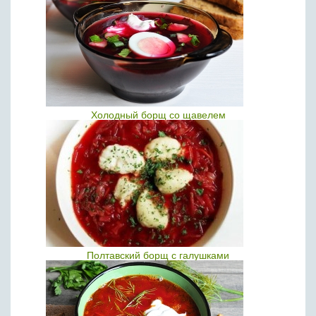
Холодный борщ со щавелем
Полтавский борщ с галушками