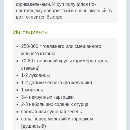
Бобовые
фрикадельками. И суп получился по-
настоящему наваристый и очень вкусный. А
Яйца
вот готовится быстро.
Крупы
Ингредиенты
250-300 г говяжьего или смешанного
мясного фарша
70-80 г перловой крупы (примерно треть
стакана)
1-2 луковицы
1-2 дольки чеснока (по желанию)
1 морковь
3-4 некрупных картошки
2-3 небольших соленых огурца
свежая или сушеная зелень
соль, перец молотый и горошком
(душистый)