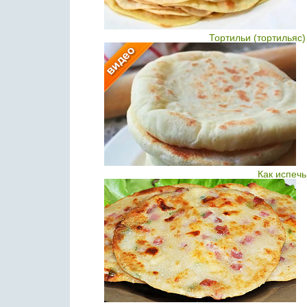
Тортильи (тортильяс
Как испеч