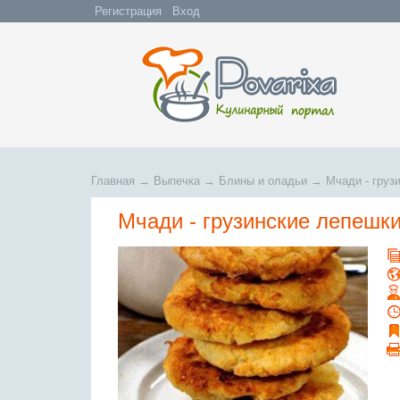
Регистрация
Вход
Главная
→
Выпечка
→
Блины и оладьи
→
Мчади - груз
Мчади - грузинские лепешк