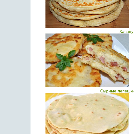
Хачапу
Сырные лепешки,