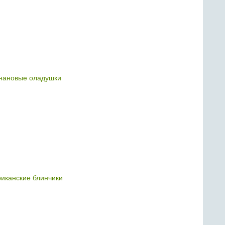
нановые оладушки
риканские блинчики