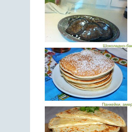
Шоколадно-ба
Панкейки, аме