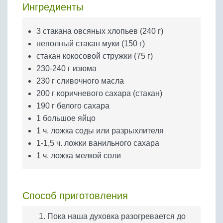
Бобовые
Ингредиенты
Яйца
3 стакана овсяных хлопьев (240 г)
Крупы
неполный стакан муки (150 г)
стакан кокосовой стружки (75 г)
230-240 г изюма
230 г сливочного масла
200 г коричневого сахара (стакан)
190 г белого сахара
1 большое яйцо
1 ч. ложка соды или разрыхлителя
1-1,5 ч. ложки ванильного сахара
1 ч. ложка мелкой соли
Способ приготовления
Пока наша духовка разогревается до