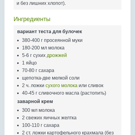
и без лишних хлопот).
Бобовые
Яйца
Ингредиенты
Крупы
вариант теста для булочек
380-400 г просеянной муки
180-200 мл молока
5-6 г сухих
дрожжей
1 яйцо
70-80 г сахара
щепотка-две мелкой соли
2 ч. ложки
сухого молока
или сливок
40-45 г сливочного масла (растопить)
заварной крем
300 мл молока
2 свежих яичных желтка
100-110 г сахара
2 ст. ложки картофельного крахмала (без