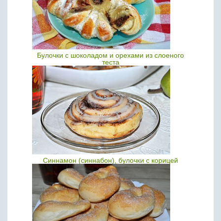
Булочки с шоколадом и орехами из слоеного
теста
Синнамон (синнабон), булочки с корицей