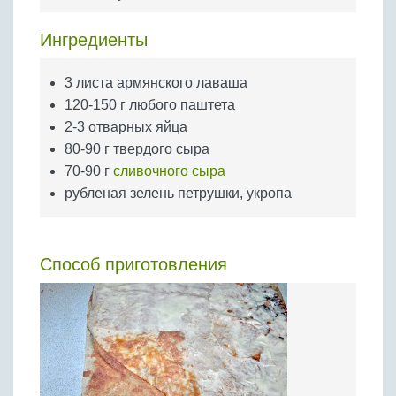
Бобовые
Яйца
Ингредиенты
Крупы
3 листа армянского лаваша
120-150 г любого паштета
2-3 отварных яйца
80-90 г твердого сыра
70-90 г
сливочного сыра
рубленая зелень петрушки, укропа
Способ приготовления