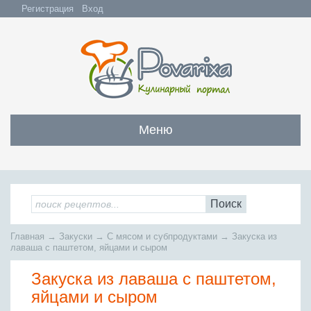
Регистрация
Вход
Меню
Закуски
Все закуски
Салаты
Поиск
Бутерброды и сэндвичи
Все салаты
Супы
Главная
→
Закуски
→
С мясом и субпродуктами
→
Закуска из
С мясом и субпродуктами
Салаты с мясом
лаваша с паштетом, яйцами и сыром
Все супы
Мясо
С рыбой и морепродуктами
С рыбой и морепродуктами
Закуска из лаваша с паштетом,
Бульоны
Всё мясо
Овощные и грибные
Рыба
Овощные салаты
яйцами и сыром
Заправочные супы
Заливные блюда
Жареное мясо
Вся рыба
Фруктовые салаты