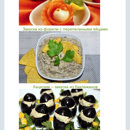
Закуска из форели с перепелиными яйцами
Хацилим – закуска из баклажанов