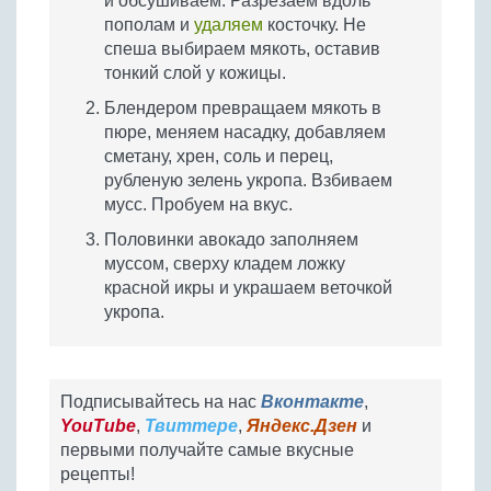
и обсушиваем. Разрезаем вдоль
пополам и
удаляем
косточку. Не
спеша выбираем мякоть, оставив
тонкий слой у кожицы.
Блендером превращаем мякоть в
пюре, меняем насадку, добавляем
сметану, хрен, соль и перец,
рубленую зелень укропа. Взбиваем
мусс. Пробуем на вкус.
Половинки авокадо заполняем
муссом, сверху кладем ложку
красной икры и украшаем веточкой
укропа.
Подписывайтесь на нас
Вконтакте
,
YouTube
,
Твиттере
,
Яндекс.Дзен
и
первыми получайте самые вкусные
рецепты!